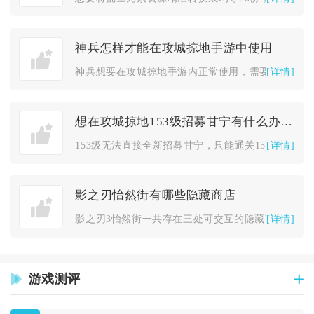
神兵怎样才能在攻城掠地手游中使用
[详情]
神兵想要在攻城掠地手游内正常使用，需要先满足前置解锁条件、持...
想在攻城掠地153级招募甘宁有什么办法吗
[详情]
153级无法直接全新招募甘宁，只能通关153级合肥曹操副本拿...
影之刃怡然街有哪些隐藏商店
[详情]
影之刃3怡然街一共存在三处可交互的隐藏商店，分别是茶摊杂货铺...
游戏测评