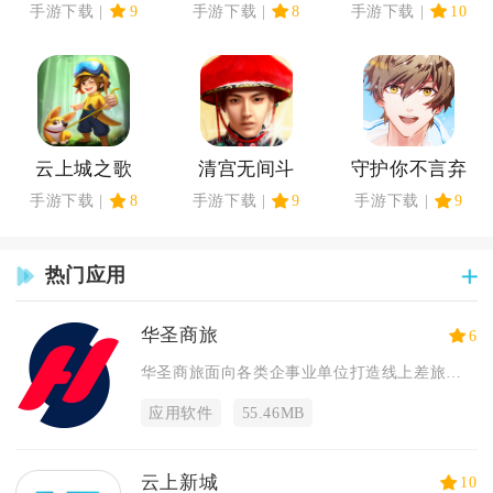
手游下载
9
手游下载
8
手游下载
10
云上城之歌
清宫无间斗
守护你不言弃
手游下载
8
手游下载
9
手游下载
9
热门应用
华圣商旅
6
华圣商旅面向各类企事业单位打造线上差旅管控与出行预订服务，整...
应用软件
55.46MB
云上新城
10