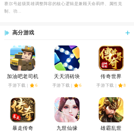
赛尔号超级英雄调整阵容的核心逻辑是兼顾天命羁绊、属性克
制、功...
高分游戏
加油吧老司机
天天消砖块
传奇世界
手游下载
6
手游下载
6
手游下载
8
暴走传奇
九世仙缘
雄霸乱世