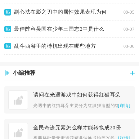
副心法在影之刃中的属性效果表现为何
热
08-05
最佳阵容吴国在少年三国志2中是什么
热
08-07
乱斗西游里的梼杌出现在哪些地方
热
08-06
小编推荐
请问在光遇游戏中如何获得红猫耳朵
[详情]
光遇中的红猫耳朵主要分为红狐狸造型的红猫耳面具、节日限定红调...
全民奇迹元素怎么样才能转换成20份
[详情]
想要将批量元素资源精准转换成均等20份，核心操作依托仓库拆分...